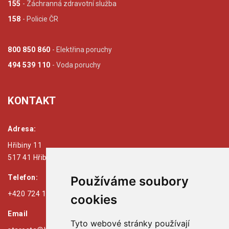
155
- Záchranná zdravotní služba
158
- Policie ČR
800 850 860
- Elektřina poruchy
494 539 110
- Voda poruchy
KONTAKT
Adresa:
Hřibiny 11
517 41 Hřibiny - Ledská
Telefon:
Používáme soubory
+420 724 179 125
cookies
Email
Tyto webové stránky používají