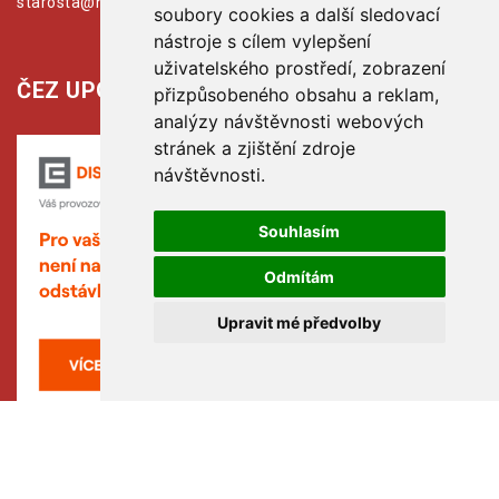
starosta@hribiny-ledska.cz
soubory cookies a další sledovací
nástroje s cílem vylepšení
uživatelského prostředí, zobrazení
ČEZ UPOZORŇUJE:
přizpůsobeného obsahu a reklam,
analýzy návštěvnosti webových
stránek a zjištění zdroje
návštěvnosti.
Souhlasím
Odmítám
Upravit mé předvolby
Copyright © www.hribiny-ledska.cz, created by TH SOFT
(hribiny-ledska.cz).