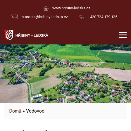
www.hribiny-ledska.cz
starosta@hribiny-ledska.cz
+420 724 179 125
Domů
» Vodovod