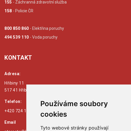
155
- Záchranná zdravotní služba
158
- Policie ČR
800 850 860
- Elektřina poruchy
494 539 110
- Voda poruchy
KONTAKT
Adresa:
Hřibiny 11
517 41 Hřibiny - Ledská
Telefon:
Používáme soubory
+420 724 179 125
cookies
Email
Tyto webové stránky používají