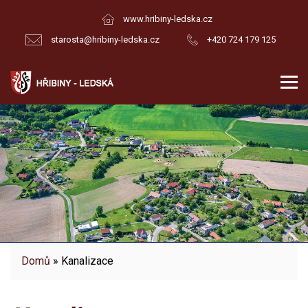
www.hribiny-ledska.cz
starosta@hribiny-ledska.cz
+420 724 179 125
Domů
» Kanalizace