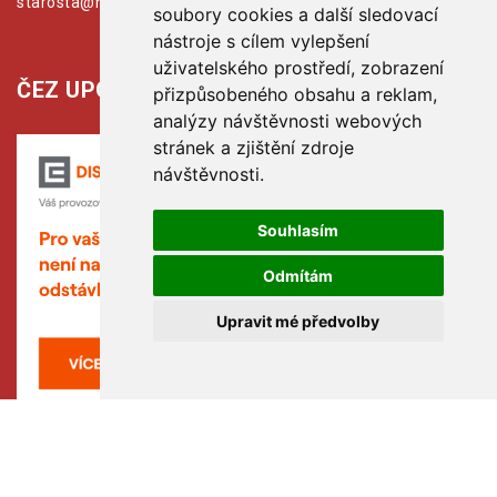
starosta@hribiny-ledska.cz
soubory cookies a další sledovací
nástroje s cílem vylepšení
uživatelského prostředí, zobrazení
ČEZ UPOZORŇUJE:
přizpůsobeného obsahu a reklam,
analýzy návštěvnosti webových
stránek a zjištění zdroje
návštěvnosti.
Souhlasím
Odmítám
Upravit mé předvolby
Copyright © www.hribiny-ledska.cz, created by TH SOFT
(hribiny-ledska.cz).