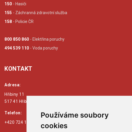
150
- Hasiči
155
- Záchranná zdravotní služba
158
- Policie ČR
800 850 860
- Elektřina poruchy
494 539 110
- Voda poruchy
KONTAKT
Adresa:
Hřibiny 11
517 41 Hřibiny - Ledská
Telefon:
Používáme soubory
+420 724 179 125
cookies