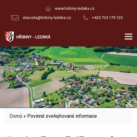
www.hribiny-ledska.cz
starosta@hribiny-ledska.cz
+420 724 179 125
Domů
» Povinně zveřejňované informace