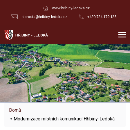
www.hribiny-ledska.cz
starosta@hribiny-ledska.cz
+420 724 179 125
Domů
» Modernizace místních komunikací Hřibiny-Ledská