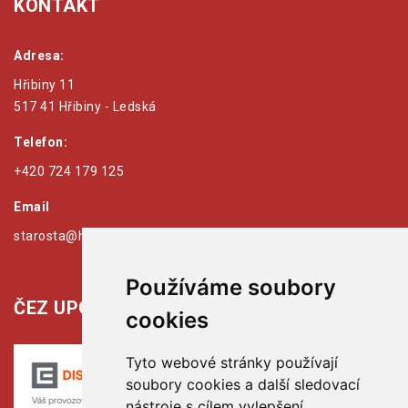
KONTAKT
Adresa:
Hřibiny 11
517 41 Hřibiny - Ledská
Telefon:
+420 724 179 125
Email
starosta@hribiny-ledska.cz
Používáme soubory
ČEZ UPOZORŇUJE:
cookies
Tyto webové stránky používají
soubory cookies a další sledovací
nástroje s cílem vylepšení