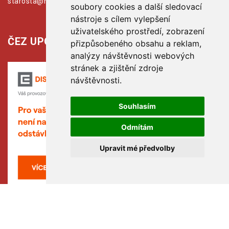
starosta@hribiny-ledska.cz
soubory cookies a další sledovací
nástroje s cílem vylepšení
uživatelského prostředí, zobrazení
ČEZ UPOZORŇUJE:
přizpůsobeného obsahu a reklam,
analýzy návštěvnosti webových
stránek a zjištění zdroje
návštěvnosti.
Souhlasím
Odmítám
Upravit mé předvolby
Copyright © www.hribiny-ledska.cz, created by TH SOFT
(hribiny-ledska.cz).