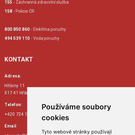
155
- Záchranná zdravotní služba
158
- Policie ČR
800 850 860
- Elektřina poruchy
494 539 110
- Voda poruchy
KONTAKT
Adresa:
Hřibiny 11
517 41 Hřibiny - Ledská
Telefon:
Používáme soubory
+420 724 179 125
cookies
Email
Tyto webové stránky používají