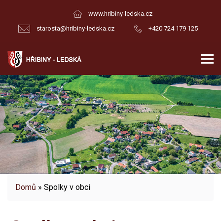
www.hribiny-ledska.cz
starosta@hribiny-ledska.cz
+420 724 179 125
Domů
» Spolky v obci