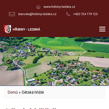
www.hribiny-ledska.cz
starosta@hribiny-ledska.cz
+420 724 179 125
Domů
» Dětská hřiště