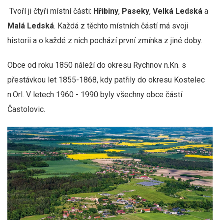
Tvoří ji čtyři místní části:
Hřibiny
,
Paseky
,
Velká Ledská
a
Malá Ledská
. Každá z těchto místních částí má svoji
historii a o každé z nich pochází první zmínka z jiné doby.
Obce od roku 1850 náleží do okresu Rychnov n.Kn. s
přestávkou let 1855-1868, kdy patřily do okresu Kostelec
n.Orl. V letech 1960 - 1990 byly všechny obce částí
Častolovic.