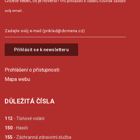
Chcete vědet, co je nového?
Pro přihlášení k odběru novinek zadejte
svůj email...
Přihlásit se k newsletteru
Prohlášení o přístupnosti
Mapa webu
DŮLEŽITÁ ČÍSLA
112
- Tísňové volání
150
- Hasiči
155
- Záchranná zdravotní služba