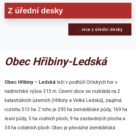
Z úřední desky
...více z úřední desky
Obec Hřibiny-Ledská
Obec Hřibiny – Ledská
leží v podhůří Orlických hor v
nadmořské výšce 315 m. Území obce se rozkládá na 2
katastrálních územích (Hřibiny a Velká Ledská), zaujímá
rozlohu 513 ha. Z toho je 295 ha zemědělské půdy, 169 ha
lesní půdy, 5 ha vodních ploch, 9 ha zastavěných plocha a
34 ha ostatních ploch. Obec je převážně zemědělská.