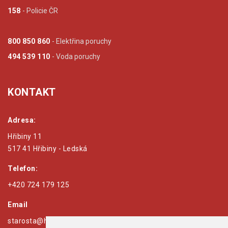
158
- Policie ČR
800 850 860
- Elektřina poruchy
494 539 110
- Voda poruchy
KONTAKT
Adresa:
Hřibiny 11
517 41 Hřibiny - Ledská
Telefon:
+420 724 179 125
Email
starosta@hribiny-ledska.cz