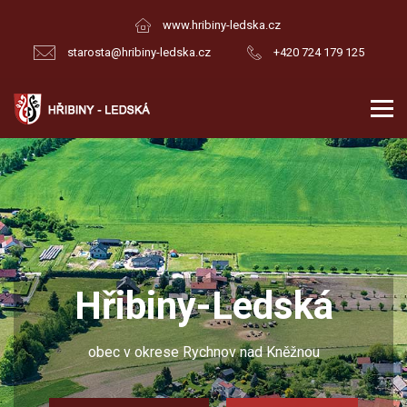
www.hribiny-ledska.cz
starosta@hribiny-ledska.cz
+420 724 179 125
Hřibiny-Ledská
obec v okrese Rychnov nad Kněžnou