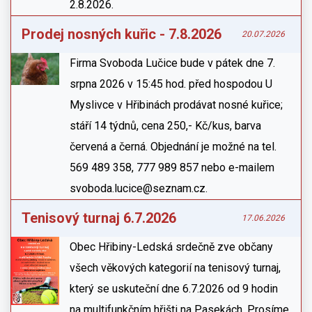
2.8.2026.
Prodej nosných kuřic - 7.8.2026
20.07.2026
Firma Svoboda Lučice bude v pátek dne 7.
srpna 2026 v 15:45 hod. před hospodou U
Myslivce v Hřibinách prodávat nosné kuřice;
stáří 14 týdnů, cena 250,- Kč/kus, barva
červená a černá. Objednání je možné na tel.
569 489 358, 777 989 857 nebo e-mailem
svoboda.lucice@seznam.cz.
Tenisový turnaj 6.7.2026
17.06.2026
Obec Hřibiny-Ledská srdečně zve občany
všech věkových kategorií na tenisový turnaj,
který se uskuteční dne 6.7.2026 od 9 hodin
na multifunkčním hřišti na Pasekách. Prosíme