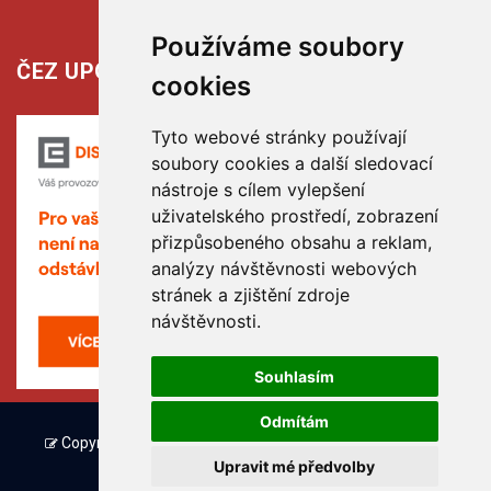
Používáme soubory
ČEZ UPOZORŇUJE:
cookies
Tyto webové stránky používají
soubory cookies a další sledovací
nástroje s cílem vylepšení
uživatelského prostředí, zobrazení
přizpůsobeného obsahu a reklam,
analýzy návštěvnosti webových
stránek a zjištění zdroje
návštěvnosti.
Souhlasím
Odmítám
Copyright © www.hribiny-ledska.cz, created by TH SOFT
Upravit mé předvolby
(hribiny-ledska.cz).