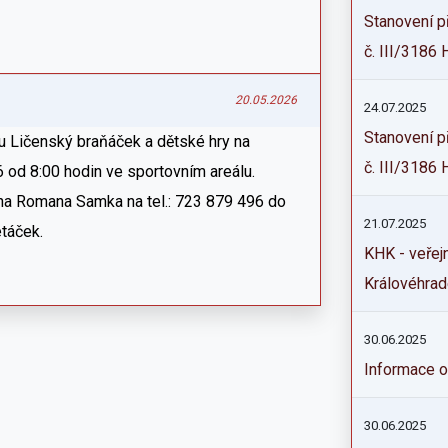
Stanovení p
č. III/3186 H
20.05.2026
24.07.2025
Stanovení p
du Ličenský braňáček a dětské hry na
č. III/3186 
6 od 8:00 hodin ve sportovním areálu.
ana Romana Samka na tel.: 723 879 496 do
21.07.2025
etáček.
KHK - veřej
Královéhrad
30.06.2025
Informace 
30.06.2025