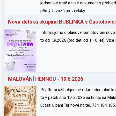
jednotlivé tratě a také dokument s přeh
přímých vozů mezi vlaky.
Nová dětská skupina BUBLINKA v Častolovic
Informujeme o plánovaném otevření nové d
to od 1.9.2026 (pro děti od 1 - 6 let). Víc
MALOVÁNÍ HENNOU - 19.6.2026
Přijďte si užít příjemné odpoledne plné kr
to v pátek dne 19.6.2026 na hřiště na Mal
účasti u paní Turinové na tel. 734 104 105.