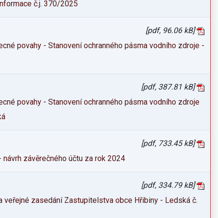
informace č.j. 370/2025
[pdf, 96.06 kB]
ecné povahy - Stanovení ochranného pásma vodního zdroje -
[pdf, 387.81 kB]
ecné povahy - Stanovení ochranného pásma vodního zdroje
ká
[pdf, 733.45 kB]
- návrh závěrečného účtu za rok 2024
[pdf, 334.79 kB]
 veřejné zasedání Zastupitelstva obce Hřibiny - Ledská č.