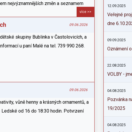
ledem nejvýznamnějších změn a seznamem
12.09.2025
více >>
Veřejné pro
dne 6.10.20
ích
09.06.2026
ětské skupiny Bublinka v Častolovicích, a
09.09.2025
e informací u paní Malé na tel. 739 990 268.
Oznámení o 
22.08.2025
VOLBY - jme
09.06.2026
04.08.2025
Pozvánka na
eativity, vůně henny a krásných ornamentů, a
19/2025
é Ledské od 16 do 18:30 hodin. Potvrzení
04.08.2025