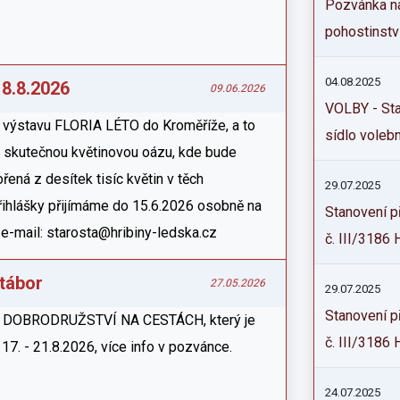
Pozvánka na
pohostinství
04.08.2025
 8.8.2026
09.06.2026
VOLBY - Sta
a výstavu FLORIA LÉTO do Kroměříže, a to
sídlo voleb
e skutečnou květinovou oázu, kde bude
ená z desítek tisíc květin v těch
29.07.2025
přihlášky přijímáme do 15.6.2026 osobně na
Stanovení p
 e-mail: starosta@hribiny-ledska.cz
č. III/3186 H
tábor
27.05.2026
29.07.2025
Stanovení p
r - DOBRODRUŽSTVÍ NA CESTÁCH, který je
č. III/3186 
u 17. - 21.8.2026, více info v pozvánce.
24.07.2025