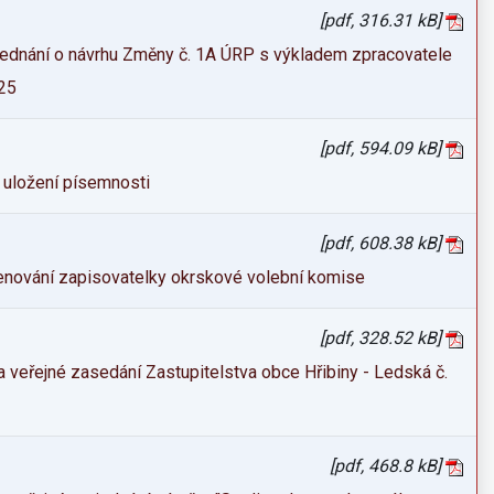
[pdf, 316.31 kB]
jednání o návrhu Změny č. 1A ÚRP s výkladem zpracovatele
25
[pdf, 594.09 kB]
uložení písemnosti
[pdf, 608.38 kB]
nování zapisovatelky okrskové volební komise
[pdf, 328.52 kB]
 veřejné zasedání Zastupitelstva obce Hřibiny - Ledská č.
[pdf, 468.8 kB]