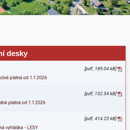
ní desky
[pdf, 189.04 kB]
očné platná od 1.1.2026
[pdf, 152.54 kB]
dné platná od 1.1.2026
[pdf, 414.23 kB]
ná vyhláška - LESY