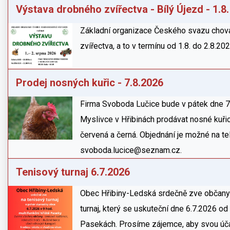
Výstava drobného zvířectva - Bílý Újezd - 1.8. 
Základní organizace Českého svazu chova
zvířectva, a to v termínu od 1.8. do 2.8.202
Prodej nosných kuřic - 7.8.2026
Firma Svoboda Lučice bude v pátek dne 7
Myslivce v Hřibinách prodávat nosné kuřic
červená a černá. Objednání je možné na t
svoboda.lucice@seznam.cz.
Tenisový turnaj 6.7.2026
Obec Hřibiny-Ledská srdečně zve občany 
turnaj, který se uskuteční dne 6.7.2026 od 
Pasekách. Prosíme zájemce, aby svou účas