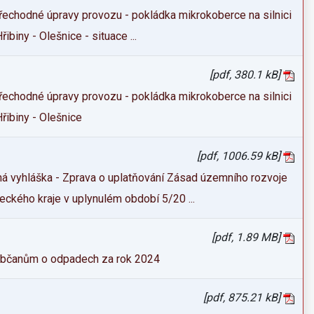
řechodné úpravy provozu - pokládka mikrokoberce na silnici
řibiny - Olešnice - situace ...
[pdf, 380.1 kB]
řechodné úpravy provozu - pokládka mikrokoberce na silnici
Hřibiny - Olešnice
[pdf, 1006.59 kB]
ná vyhláška - Zprava o uplatňování Zásad územního rozvoje
eckého kraje v uplynulém období 5/20 ...
[pdf, 1.89 MB]
občanům o odpadech za rok 2024
[pdf, 875.21 kB]