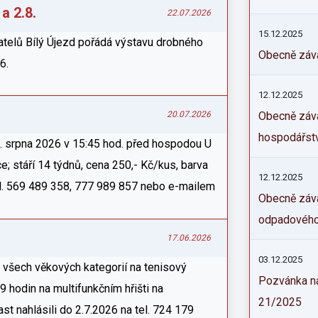
a 2.8.
22.07.2026
15.12.2025
telů Bílý Újezd pořádá výstavu drobného
Obecně záva
6.
12.12.2025
Obecně záv
20.07.2026
hospodářst
. srpna 2026 v 15:45 hod. před hospodou U
e; stáří 14 týdnů, cena 250,- Kč/kus, barva
12.12.2025
el. 569 489 358, 777 989 857 nebo e-mailem
Obecně záva
odpadového
17.06.2026
03.12.2025
všech věkových kategorií na tenisový
Pozvánka na
9 hodin na multifunkčním hřišti na
21/2025
t nahlásili do 2.7.2026 na tel. 724 179