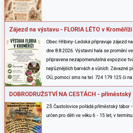
Zájezd na výstavu - FLORIA LÉTO v Kroměříži
Obec Hřibiny-Ledská připravuje zájezd n
dne 8.8.2026. Výstavní hala se promění v
připravena nezapomenutelná expozice tvoř
nejrůznějších barvách a vůních. Závazné 
OÚ, pomocí sms na tel. 724 179 125 či na
DOBRODRUŽSTVÍ NA CESTÁCH - příměstský 
ZŠ Častolovice pořádá příměstský tábo
určen pro děti ve věku 6 - 15 let, v termín