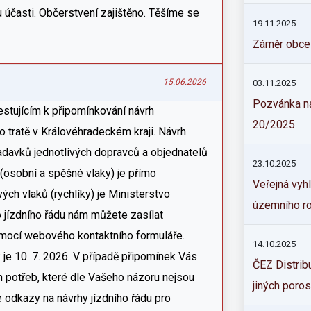
 účasti. Občerstvení zajištěno. Těšíme se
19.11.2025
Záměr obce
15.06.2026
03.11.2025
Pozvánka na
estujícím k připomínkování návrh
20/2025
o tratě v Královéhradeckém kraji. Návrh
adavků jednotlivých dopravců a objednatelů
23.10.2025
(osobní a spěšné vlaky) je přímo
Veřejná vyh
ých vlaků (rychlíky) je Ministerstvo
územního ro
o jízdního řádu nám můžete zasílat
mocí webového kontaktního formuláře.
14.10.2025
 je 10. 7. 2026. V případě připomínek Vás
ČEZ Distribu
 potřeb, které dle Vašeho názoru nejsou
jiných poros
 odkazy na návrhy jízdního řádu pro