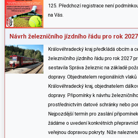
125. Předchozí registrace není podmínkou
na Vás.
Návrh železničního jízdního řádu pro rok 2027
Královéhradecký kraj předkládá obcím a c
železničního jízdního řádu pro rok 2027 pr
sestavila Správa železnic na základě pož
dopravy. Objednatelem regionálních vlaků 
Královéhradecký kraj, objednatelem dálkov
dopravy. Připomínky k návrhu železničníh
prostřednictvím datové schránky nebo po
Nejpozdější termín pro zaslání připomínek
žádáme o uvedení konkrétních přepravních
veřejnou dopravou pokryty. Níže naleznete