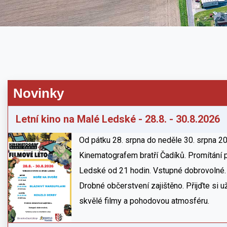
Novinky
Letní kino na Malé Ledské - 28.8. - 30.8.2026
Od pátku 28. srpna do neděle 30. srpna 20
Kinematografem bratří Čadíků. Promítání 
Ledské od 21 hodin. Vstupné dobrovolné.
Drobné občerstvení zajištěno. Přijďte si u
skvělé filmy a pohodovou atmosféru.