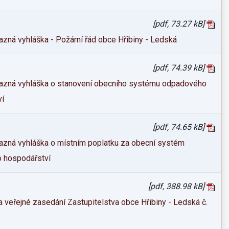
[pdf, 73.27 kB]
zná vyhláška - Požární řád obce Hřibiny - Ledská
[pdf, 74.39 kB]
azná vyhláška o stanovení obecního systému odpadového
ví
[pdf, 74.65 kB]
zná vyhláška o místním poplatku za obecní systém
 hospodářství
[pdf, 388.98 kB]
 veřejné zasedání Zastupitelstva obce Hřibiny - Ledská č.