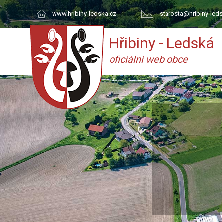
www.hribiny-ledska.cz
starosta@hribiny-led
Hřibiny - Ledská
oficiální web obce