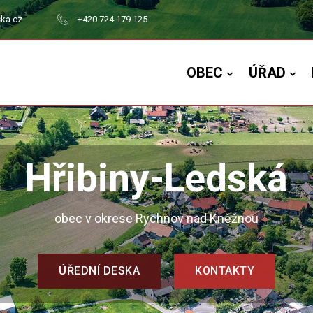
ska.cz
+420 724 179 125
OBEC
ÚŘAD