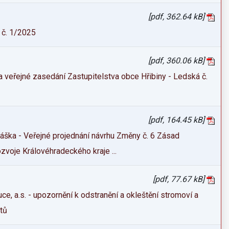
[pdf, 362.64 kB]
 č. 1/2025
[pdf, 360.06 kB]
 veřejné zasedání Zastupitelstva obce Hřibiny - Ledská č.
[pdf, 164.45 kB]
láška - Veřejné projednání návrhu Změny č. 6 Zásad
zvoje Královéhradeckého kraje ...
[pdf, 77.67 kB]
ce, a.s. - upozornění k odstranění a okleštění stromoví a
tů