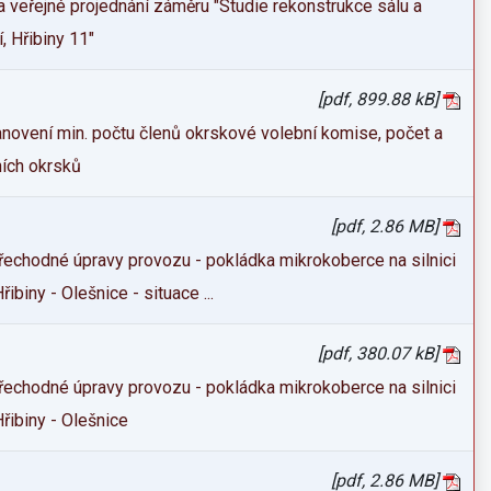
 veřejné projednání záměru "Studie rekonstrukce sálu a
, Hřibiny 11"
[pdf, 899.88 kB]
novení min. počtu členů okrskové volební komise, počet a
ních okrsků
[pdf, 2.86 MB]
řechodné úpravy provozu - pokládka mikrokoberce na silnici
řibiny - Olešnice - situace ...
[pdf, 380.07 kB]
řechodné úpravy provozu - pokládka mikrokoberce na silnici
Hřibiny - Olešnice
[pdf, 2.86 MB]