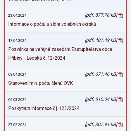
[pdf, 877.76 kB]
23.04.2024
Informace o počtu a sídle volebních okrsků
[pdf, 401.49 kB]
17.04.2024
Pozvánka na veřejné zasedání Zastupitelstva obce
Hřibiny - Ledská č. 12/2024
[pdf, 671.46 kB]
08.04.2024
Stanovení min. počtu členů OVK
[pdf, 510.04 kB]
06.03.2024
Poskytnutí informace č.j. 123/2024
[pdf, 307.91 kB]
27.02.2024