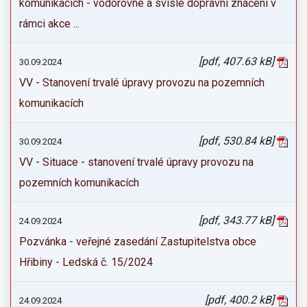
komunikacích - vodorovné a svislé dopravní značení v
rámci akce ...
[pdf, 407.63 kB]
30.09.2024
VV - Stanovení trvalé úpravy provozu na pozemních
komunikacích
[pdf, 530.84 kB]
30.09.2024
VV - Situace - stanovení trvalé úpravy provozu na
pozemních komunikacích
[pdf, 343.77 kB]
24.09.2024
Pozvánka - veřejné zasedání Zastupitelstva obce
Hřibiny - Ledská č. 15/2024
[pdf, 400.2 kB]
24.09.2024