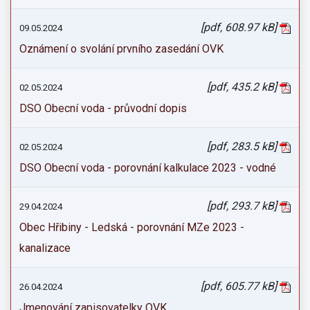
[pdf, 608.97 kB]
09.05.2024
Oznámení o svolání prvního zasedání OVK
[pdf, 435.2 kB]
02.05.2024
DSO Obecní voda - průvodní dopis
[pdf, 283.5 kB]
02.05.2024
DSO Obecní voda - porovnání kalkulace 2023 - vodné
[pdf, 293.7 kB]
29.04.2024
Obec Hřibiny - Ledská - porovnání MZe 2023 -
kanalizace
[pdf, 605.77 kB]
26.04.2024
Jmenování zapisovatelky OVK