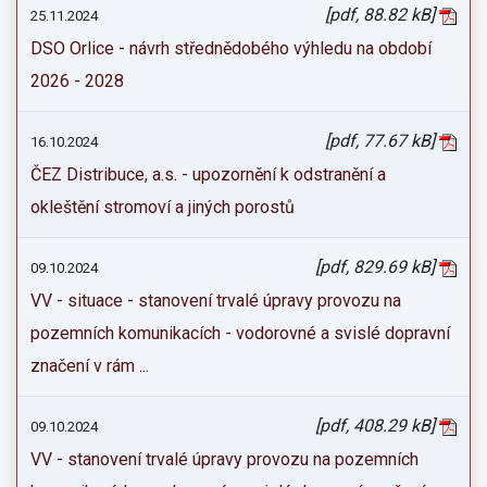
[pdf, 88.82 kB]
25.11.2024
DSO Orlice - návrh střednědobého výhledu na období
2026 - 2028
[pdf, 77.67 kB]
16.10.2024
ČEZ Distribuce, a.s. - upozornění k odstranění a
okleštění stromoví a jiných porostů
[pdf, 829.69 kB]
09.10.2024
VV - situace - stanovení trvalé úpravy provozu na
pozemních komunikacích - vodorovné a svislé dopravní
značení v rám ...
[pdf, 408.29 kB]
09.10.2024
VV - stanovení trvalé úpravy provozu na pozemních