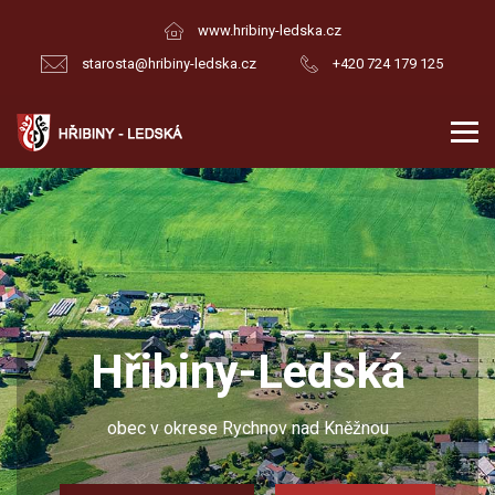
www.hribiny-ledska.cz
starosta@hribiny-ledska.cz
+420 724 179 125
biny-Ledská