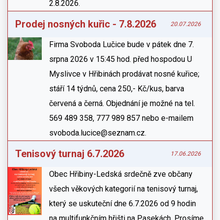
2.8.2026.
Prodej nosných kuřic - 7.8.2026
20.07.2026
Firma Svoboda Lučice bude v pátek dne 7.
srpna 2026 v 15:45 hod. před hospodou U
Myslivce v Hřibinách prodávat nosné kuřice;
stáří 14 týdnů, cena 250,- Kč/kus, barva
červená a černá. Objednání je možné na tel.
569 489 358, 777 989 857 nebo e-mailem
svoboda.lucice@seznam.cz.
Tenisový turnaj 6.7.2026
17.06.2026
Obec Hřibiny-Ledská srdečně zve občany
všech věkových kategorií na tenisový turnaj,
který se uskuteční dne 6.7.2026 od 9 hodin
na multifunkčním hřišti na Pasekách. Prosíme