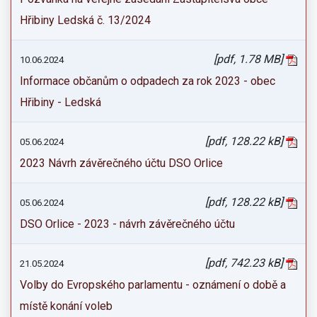
Hřibiny Ledská č. 13/2024
[pdf, 1.78 MB]
10.06.2024
Informace občanům o odpadech za rok 2023 - obec
Hřibiny - Ledská
[pdf, 128.22 kB]
05.06.2024
2023 Návrh závěrečného účtu DSO Orlice
[pdf, 128.22 kB]
05.06.2024
DSO Orlice - 2023 - návrh závěrečného účtu
[pdf, 742.23 kB]
21.05.2024
Volby do Evropského parlamentu - oznámení o době a
místě konání voleb