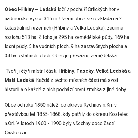
Obec Hřibiny – Ledská
leží v podhůří Orlických hor v
nadmořské výšce 315 m. Území obce se rozkládá na 2
katastrálních územích (Hřibiny a Velká Ledská), zaujímá
rozlohu 513 ha. Z toho je 295 ha zemědělské půdy, 169 ha
lesní půdy, 5 ha vodních ploch, 9 ha zastavěných plocha a
34 ha ostatních ploch. Obec je převážně zemědělská.
Tvoří ji čtyři místní části:
Hřibiny
,
Paseky
,
Velká Ledská
a
Malá Ledská
. Každá z těchto místních částí má svoji
historii a o každé z nich pochází první zmínka z jiné doby.
Obce od roku 1850 náleží do okresu Rychnov n.Kn. s
přestávkou let 1855-1868, kdy patřily do okresu Kostelec
n.Orl. V letech 1960 - 1990 byly všechny obce částí
Častolovic.