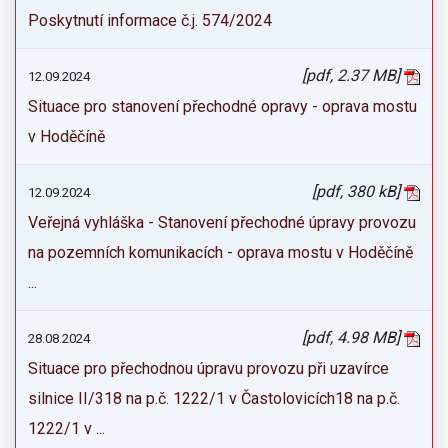
Poskytnutí informace č.j. 574/2024
[pdf, 2.37 MB]
12.09.2024
Situace pro stanovení přechodné opravy - oprava mostu
v Hoděčíně
[pdf, 380 kB]
12.09.2024
Veřejná vyhláška - Stanovení přechodné úpravy provozu
na pozemních komunikacích - oprava mostu v Hoděčíně
...
[pdf, 4.98 MB]
28.08.2024
Situace pro přechodnou úpravu provozu při uzavírce
silnice II/318 na p.č. 1222/1 v Častolovicích18 na p.č.
1222/1 v ...