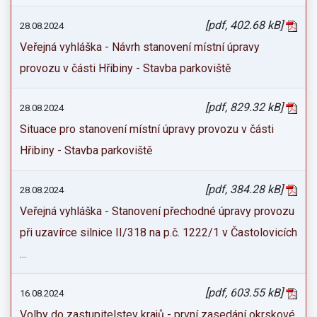
[pdf, 402.68 kB]
28.08.2024
Veřejná vyhláška - Návrh stanovení místní úpravy
provozu v části Hřibiny - Stavba parkoviště
[pdf, 829.32 kB]
28.08.2024
Situace pro stanovení místní úpravy provozu v části
Hřibiny - Stavba parkoviště
[pdf, 384.28 kB]
28.08.2024
Veřejná vyhláška - Stanovení přechodné úpravy provozu
při uzavírce silnice II/318 na p.č. 1222/1 v Častolovicích
...
[pdf, 603.55 kB]
16.08.2024
Volby do zastupitelstev krajů - první zasedání okrskové